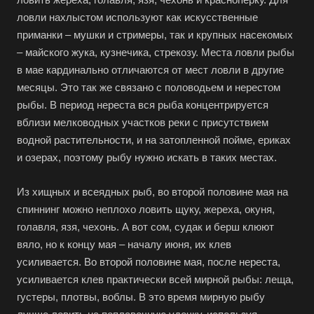
ловли нахлыстом используют как искусственные
приманки – мушки и стримеры, так и крупных насекомых
– майского жука, кузнечика, стрекозу. Места ловли рыбы
в мае кардинально отличаются от мест ловли в другие
месяцы. Это так же связано с половодьем и нерестом
рыбы. В период нереста вся рыба концентрируется
вблизи мелководных участков реки с присутствием
водной растительности, и на затопленной пойме, ериках
и озерах, поэтому рыбу нужно искать в таких местах.
Из хищных и всеядных рыб, во второй половине мая на
спиннинг можно неплохо ловить щуку, жереха, окуня,
голавля, язя, чехонь. А вот сом, судак и берш клюют
вяло, но к концу мая – началу июня, их клев
усиливается. Во второй половине мая, после нереста,
усиливается клев практически всей мирной рыбы: леща,
густеры, плотвы, воблы. В это время мирную рыбу