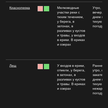
Красноперка
Мелководные
Утро,
участки реки с
вечер,
тихим течением,
днем в
у берега, в
тихую,
затонах, в
погоду
разливах у кустов
и травы, у входов
в ерики. В ериках
и озерах
Лещ
У входов в ерики,
Раннее
отмели, у берега,
утро, на
в затонах, в
закате,
разливах у кустов
днем в
и травы. В ериках
тихую
и озерах
нежарку
погоду