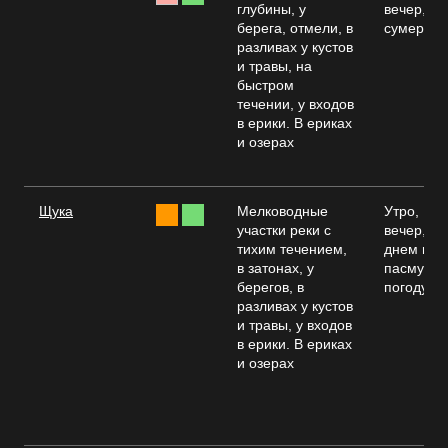
глубины, у
вечер,
берега, отмели, в
сумерки
разливах у кустов
и травы, на
быстром
течении, у входов
в ерики. В ериках
и озерах
Щука
Мелководные
Утро,
участки реки с
вечер,
тихим течением,
днем в
в затонах, у
пасмурн
берегов, в
погоду
разливах у кустов
и травы, у входов
в ерики. В ериках
и озерах