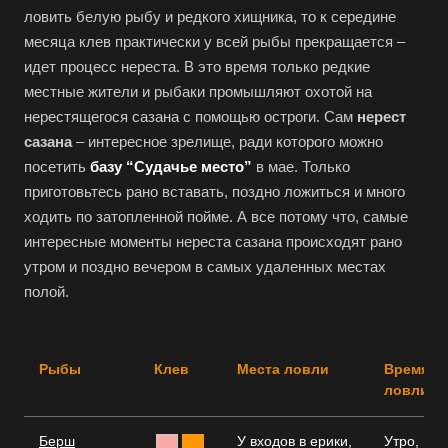
ловить белую рыбу и редкого хищника, то к середине
месяца клев практически у всей рыбы прекращается –
идет процесс нереста. В это время только редкие
местные жители и рыбаки промышляют охотой на
нерестящегося сазана с помощью остроги. Сам
нерест
сазана
– интересное зрелище, ради которого можно
посетить
базу “Судачье место”
в мае. Только
приготовьтесь рано вставать, поздно ложиться и много
ходить по затопленной пойме. А все потому что, самые
интересные моменты нереста сазана происходят рано
утром и поздно вечером в самых удаленных местах
полой.
Рыбы
Клев
Места ловли
Время
ловли
Берш
У входов в ерики,
Утро,