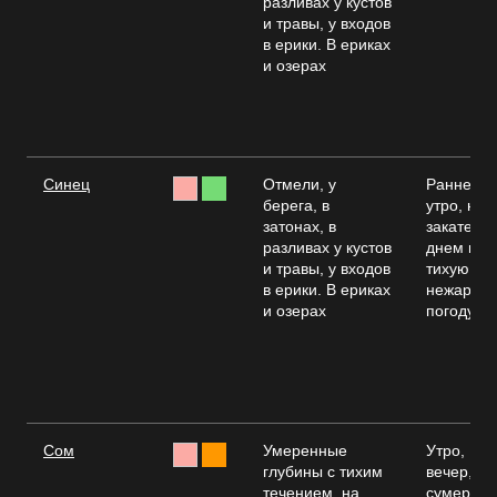
разливах у кустов
и травы, у входов
в ерики. В ериках
и озерах
Синец
Отмели, у
Раннее
берега, в
утро, на
затонах, в
закате,
разливах у кустов
днем в
и травы, у входов
тихую,
в ерики. В ериках
нежарку
и озерах
погоду
Сом
Умеренные
Утро,
глубины с тихим
вечер,
течением, на
сумерки,