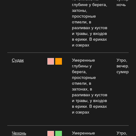
глубине у берега,
ночь
затоны,
просторные
отмели, в
разливах у кустов
и травы, у входов
в ерики. В ериках
и озерах
Судак
Умеренные
Утро,
глубины у
вечер,
берега,
сумерки
просторные
отмели, в
затонах, в
разливах у кустов
и травы, у входов
в ерики. В ериках
и озерах
Чехонь
Умеренные
Утро,