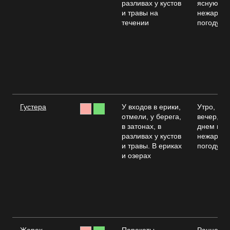
разливах у кустов
ясную
и травы на
нежарку
течении
погоду
Густера
У входов в ерики,
Утро,
отмели, у берега,
вечер,
в затонах, в
днем в
разливах у кустов
нежаркую
и травы. В ериках
погоду
и озерах