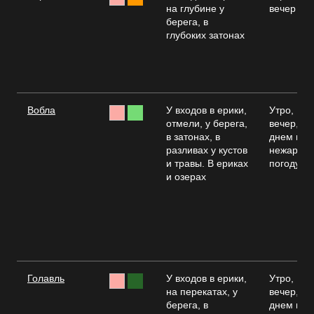
на глубине у
вечер
берега, в
глубоких затонах
Вобла
У входов в ерики,
Утро,
отмели, у берега,
вечер,
в затонах, в
днем в
разливах у кустов
нежаркую
и травы. В ериках
погоду
и озерах
Голавль
У входов в ерики,
Утро,
на перекатах, у
вечер,
берега, в
днем в