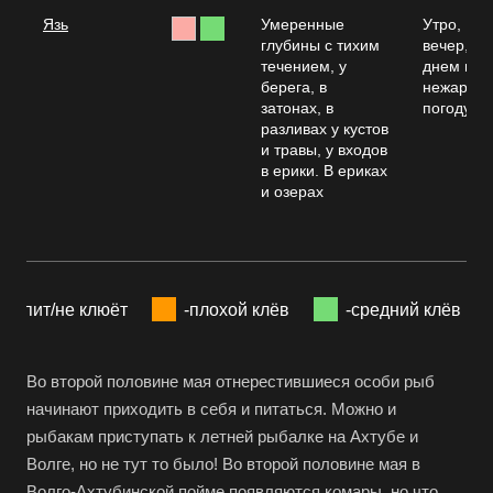
Язь
Умеренные
Утро,
глубины с тихим
вечер,
течением, у
днем в
берега, в
нежаркую
затонах, в
погоду
разливах у кустов
и травы, у входов
в ерики. В ериках
и озерах
-спит/не клюёт
-плохой клёв
-средний клёв
Во второй половине мая отнерестившиеся особи рыб
начинают приходить в себя и питаться. Можно и
рыбакам приступать к летней рыбалке на Ахтубе и
Волге, но не тут то было! Во второй половине мая в
Волго-Ахтубинской пойме появляются комары, но что