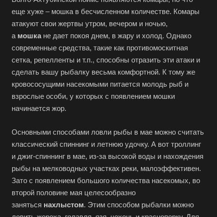
еще хуже – мошка в бесчисленном количестве. Комары
атакуют свои жертвы утром, вечером и ночью,
а
мошка
не дает покоя днем, в жару и холод. Однако
современные средства, такие как противомоскитная
сетка, репелленты и т.п., способны отразить эти атаки и
сделать вашу рыбалку весьма комфортной. К тому же
кровососущими насекомыми питается молодь рыб и
взрослые особи, у которых с появлением мошки
начинается жор.
Основными способами ловли рыбы в мае можно считать
классический спиннинг и летнюю удочку. А вот троллинг
и джиг-спиннинг в мае, из-за высокой воды и нахождения
рыбы на мелководных участках реки, малоэффективен.
Зато с появлением большого количества насекомых, во
второй половине мая целесообразно
заняться
нахлыстом
. Этим способом рыбалки можно
ловить жереха, голавля, язя, чехонь и красноперку. Для