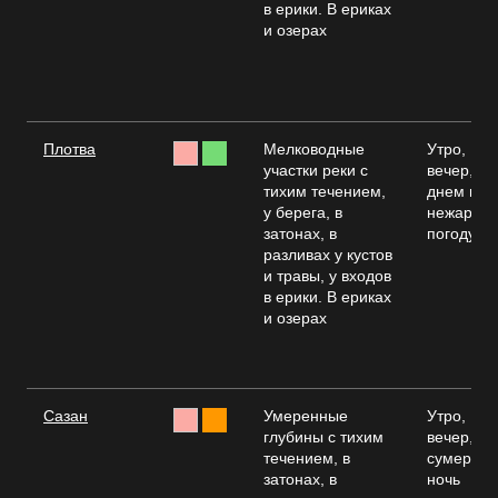
в ерики. В ериках
и озерах
Плотва
Мелководные
Утро,
участки реки с
вечер,
тихим течением,
днем в
у берега, в
нежаркую
затонах, в
погоду
разливах у кустов
и травы, у входов
в ерики. В ериках
и озерах
Сазан
Умеренные
Утро,
глубины с тихим
вечер,
течением, в
сумерки,
затонах, в
ночь