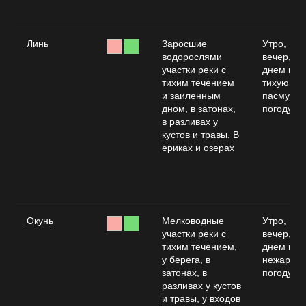
Линь
Заросшие
Утро,
водорослями
вечер,
участки реки с
днем в
тихим течением
тихую и
и заиленным
пасмурн
дном, в затонах,
погоду
в разливах у
кустов и травы. В
ериках и озерах
Окунь
Мелководные
Утро,
участки реки с
вечер,
тихим течением,
днем в
у берега, в
нежаркую
затонах, в
погоду
разливах у кустов
и травы, у входов