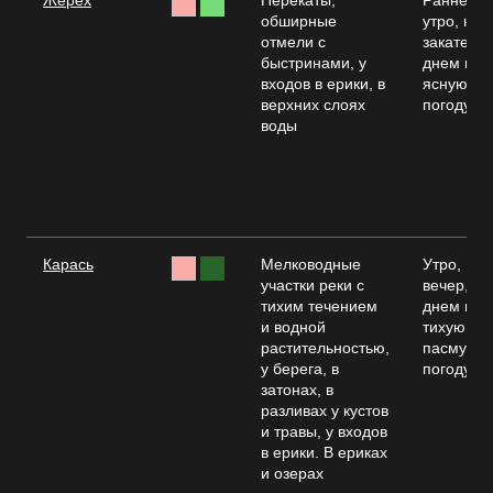
Жерех
Перекаты,
Раннее
обширные
утро, на
отмели с
закате,
быстринами, у
днем в
входов в ерики, в
ясную
верхних слоях
погоду
воды
Карась
Мелководные
Утро,
участки реки с
вечер,
тихим течением
днем в,
и водной
тихую и
растительностью,
пасмурн
у берега, в
погоду
затонах, в
разливах у кустов
и травы, у входов
в ерики. В ериках
и озерах