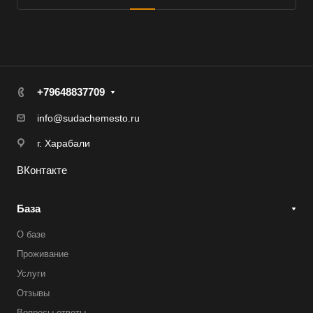
+79648837709
info@sudachemesto.ru
г. Харабали
ВКонтакте
База
О базе
Проживание
Услуги
Отзывы
Вопросы ответы