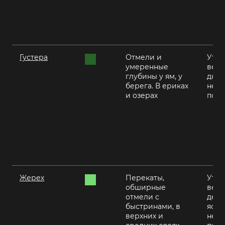
Густера
Отмели и
Утро
умеренные
вече
глубины у ям, у
днем
берега. В ериках
нежа
и озерах
пого
Жерех
Перекаты,
Утро
обширные
вече
отмели с
день
быстринами, в
ясну
верхних и
неж