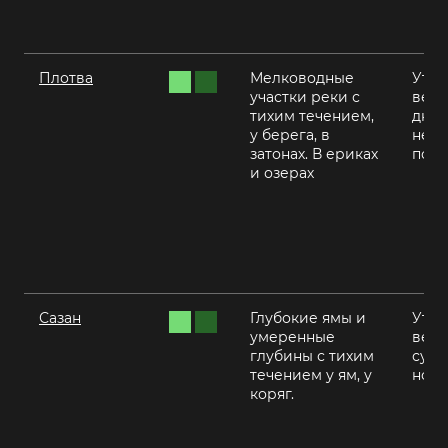
Плотва
Мелководные
Утро
участки реки с
вече
тихим течением,
днем
у берега, в
нежа
затонах. В ериках
пого
и озерах
Сазан
Глубокие ямы и
Утро
умеренные
вече
глубины с тихим
суме
течением у ям, у
ночь
коряг.