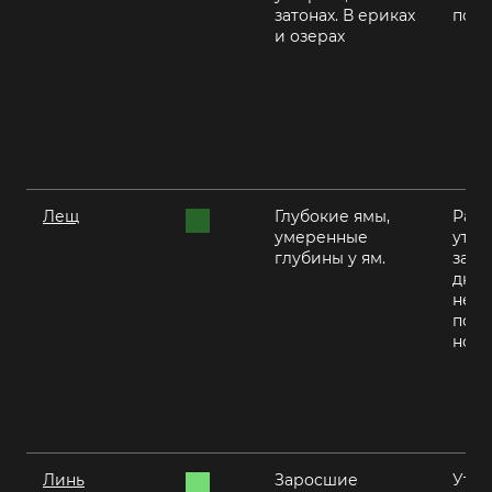
затонах. В ериках
пого
и озерах
Лещ
Глубокие ямы,
Ранн
умеренные
утро
глубины у ям.
закат
днем
нежа
пого
ноч
Линь
Заросшие
Утро