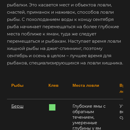
рыбалки. Это касается мест и объектов ловли,
снастей, приманок и наживок, способов ловли
рыбы. С похолоданием воды к концу сентября
рыба начинает перемещаться на более глубокие
места поближе к ямам, туда же следует
перемещаться и рыбакам. Наступает время ловли
хищной рыбы на джиг-спиннинг, поэтому
сентябрь и осень в целом – лучшее время для
рыбаков, специализирующихся на ловли хищника.
Рыбы
Клев
Места ловли
Врем
ловл
Берш
Глубокие ямы с
Утро
обратным
вече
течением,
сум
умеренные
глубины у ям