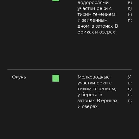
водорослями
вече
участки реки с
днем
тихим течением
нежа
и заиленным
пого
дном, в затонах. В
ериках и озерах
Окунь
Мелководные
Утро
участки реки с
вече
тихим течением,
днем
у берега, в
нежа
затонах. В ериках
пого
и озерах