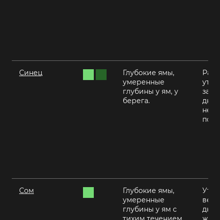
Синец
Глубокие ямы,
Ранн
умеренные
утро
глубины у ям, у
закат
берега.
днем
нежа
пого
Сом
Глубокие ямы,
Утро
умеренные
вече
глубины у ям с
днем
тихим течением,
жар