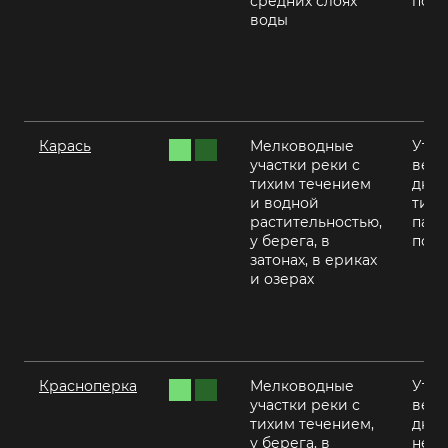
средних слоях
пого
воды
Карась
Мелководные
Утро
участки реки с
вече
тихим течением
днем
и водной
тиху
растительностью,
пас
у берега, в
пого
затонах, в ериках
и озерах
Красноперка
Мелководные
Утро
участки реки с
вече
тихим течением,
днем
у берега, в
нежа