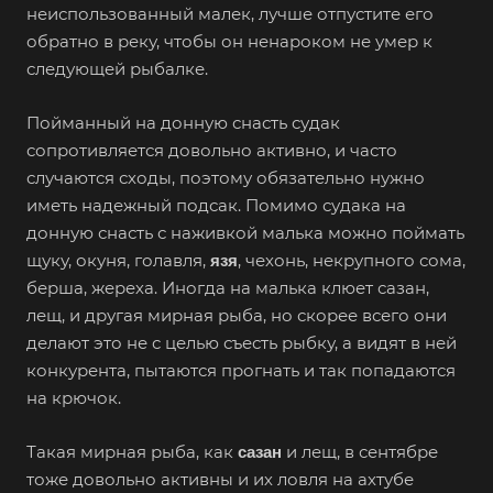
неиспользованный малек, лучше отпустите его
обратно в реку, чтобы он ненароком не умер к
следующей рыбалке.
Пойманный на донную снасть судак
сопротивляется довольно активно, и часто
случаются сходы, поэтому обязательно нужно
иметь надежный подсак. Помимо судака на
донную снасть с наживкой малька можно поймать
щуку, окуня, голавля,
, чехонь, некрупного сома,
язя
берша, жереха. Иногда на малька клюет сазан,
лещ, и другая мирная рыба, но скорее всего они
делают это не с целью съесть рыбку, а видят в ней
конкурента, пытаются прогнать и так попадаются
на крючок.
Такая мирная рыба, как
и лещ, в сентябре
сазан
тоже довольно активны и их ловля на ахтубе