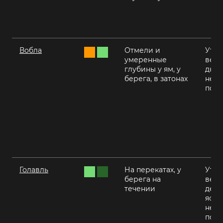
Вобла
Отмели и
Утро
умеренные
вече
глубины у ям, у
днем
берега, в затонах
нежа
пого
Голавль
На перекатах, у
Утро
берега на
вече
течении
день
ясну
неж
пого