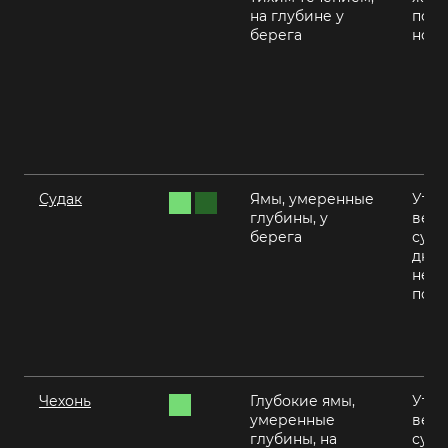
на глубине у
пого
берега
ноч
Судак
Ямы, умеренные
Утро
глубины, у
вече
берега
суме
днем
неж
пого
Чехонь
Глубокие ямы,
Утро
умеренные
вече
глубины, на
суме