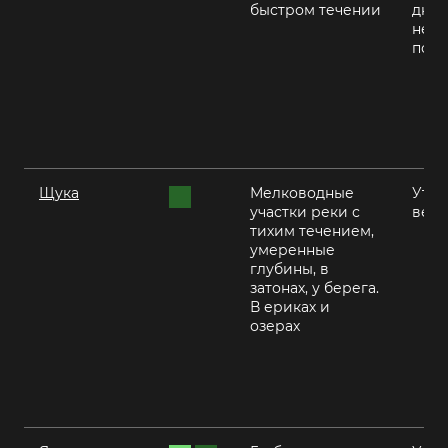
быстром течении
днем
неж
пого
Щука
Мелководные
Утро
участки реки с
вече
тихим течением,
умеренные
глубины, в
затонах, у берега.
В ериках и
озерах