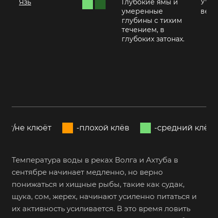
Язь
Глубокие ямы и
Утро
умеренные
вече
глубины с тихим
течением, в
глубоких затонах.
пит/не клюёт
-плохой клёв
-средний клёв
Температура воды в реках Волга и Ахтуба в
сентябре начинает медленно, но верно
понижаться и хищные рыбы, такие как судак,
щука, сом, жерех, начинают усиленно питаться и
их активность усиливается. В это время ловить