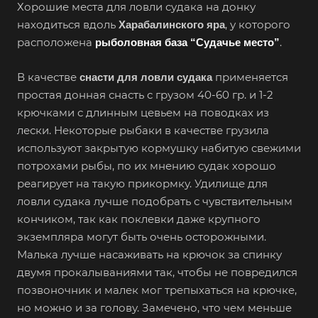
Хорошие места для ловли судака на донку
находиться вдоль
, у которого
Харабалинского яра
расположена
.
рыболовная база “Судачье место”
В качестве
применяется
снасти для ловли судака
простая донная снасть с грузом 40-60 гр. и 1-2
крючками с длинным цевьем на поводках из
лески. Некоторые рыбаки в качестве грузила
используют закрытую кормушку набитую свежими
потрохами рыбы, по их мнению судак хорошо
реагирует на такую прикормку. Удилище для
ловли судака лучше подобрать с чувствительным
кончиком, так как поклевки даже крупного
экземпляра могут быть очень осторожными.
Малька лучше насаживать на крючок за спинку
двумя прокалываниями так, чтобы не повредился
позвоночник и малек мог трепыхаться на крючке,
но можно и за голову. Замечено, что чем меньше