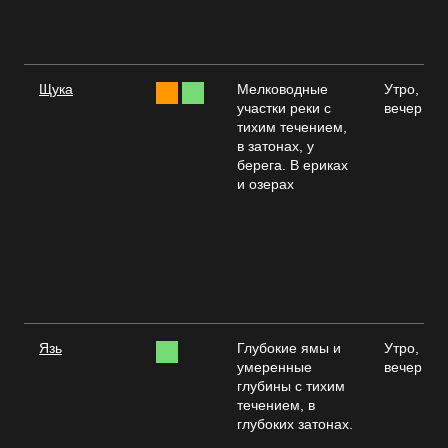
Щука
Мелководные
Утро,
участки реки с
вечер
тихим течением,
в затонах, у
берега. В ериках
и озерах
Язь
Глубокие ямы и
Утро,
умеренные
вечер
глубины с тихим
течением, в
глубоких затонах.