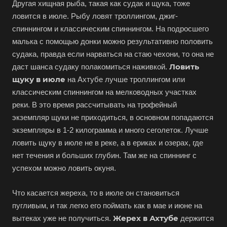
Другая хищная рыба, такая как судак и щука, тоже
ловится в июле. Рыбу ловят троллингом, джиг-
спиннингом и классическим спиннингом. На подросшего
малька с помощью донки можно результативно половить
судака, правда если нарваться на стаю чехони, то она не
Ловить
даст шанса судаку полакомиться наживкой.
щуку в июле
на Ахтубе лучше троллингом или
классическим спиннингом на мелководных участках
реки. В это время рассчитывать на трофейный
экземпляр щуки не приходиться, в основном попадаются
экземпляры в 1-2 килограмма и много сеголеток. Лучше
ловить щуку в июле не в реке, а в ериках и озерах, где
нет течения и больших глубин. Там же на спиннинг с
успехом можно ловить окуня.
Что касается жереха, то в июле он становиться
пугливым, и так легко его поймать как в мае и июне на
Жерех в Ахтубе
вытеках уже не получиться.
держится