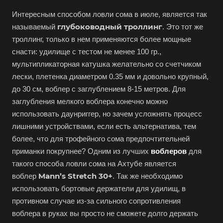
Интересным способом ловли сома в июле, является так
глубоководный троллинг
называемый
. Это тот же
троллинг, только в нем применяются более мощные
снасти: удилище с тестом не менее 100 гр.,
мультипликаторная катушка желательно со счетчиком
лески, плетенка диаметром 0.35 мм и довольно крупный,
до 30 см, воблер с заглублением 8-15 метров. Для
заглубления мелкого воблера конечно можно
использовать даунриггер, но зачем усложнять процесс
лишними устройствами, если есть альтернатива, тем
более, что для трофейного сома предпочтительней
приманки покрупнее? Одним из лучших
воблеров
для
такого способа ловли сома на Ахтубе является
Mann’s Stretch 30+
воблер
. Так же необходимо
использовать бортовые держатели для удилищ, в
противном случае из-за сильного сопротивления
воблера в руках вы просто не сможете долго держать