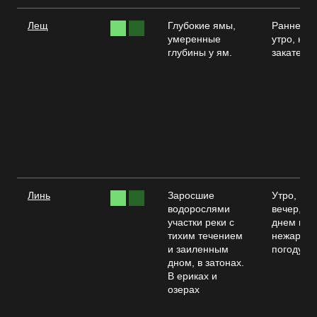
Лещ
Глубокие ямы,
Раннее
умеренные
утро, на
глубины у ям.
закате.
Линь
Заросшие
Утро,
водорослями
вечер,
участки реки с
днем в
тихим течением
нежаркую
и заиленным
погоду
дном, в затонах.
В ериках и
озерах