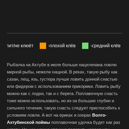
-спит/не клюёт
-плохой клёв
-средний клёв
Рыбалка на Ахтубе в июле больше нацеленана ловлю
мирной рыбы, нежели хищной. В реках, такую рыбу как
сазан, лещ, язь, густера лучше ловить донной снастью
или фидером с использованием прикормки. Ловить рыбу
можно как с лодки, так и с берега. Поплавочную снасть
тоже можно использовать, но из-за больших глубин и
сильного течения, такую снасть следует приспособить к
условиям ловли. А вот на ериках и озерах
Волго-
Ахтубинской поймы
поплавочная удочка будет как раз