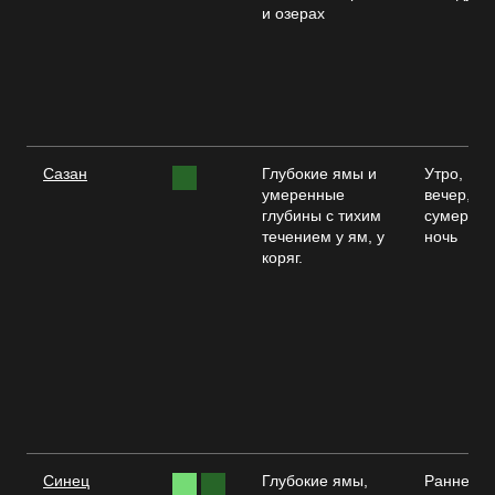
и озерах
Сазан
Глубокие ямы и
Утро,
умеренные
вечер,
глубины с тихим
сумерки,
течением у ям, у
ночь
коряг.
Синец
Глубокие ямы,
Раннее