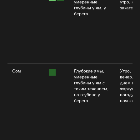
умеренные
утро, на
глубины у ям, у
закате.
берега.
Сом
Глубокие ямы,
Утро,
умеренные
вечер,
глубины у ям с
днем в
тихим течением,
жаркую
на глубине у
погоду,
берега
ночью