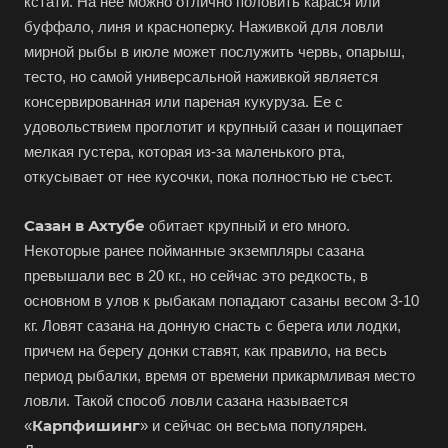
кстати. На нее можно отлично половить карася или
буффало, линя и красноперку. Наживкой для ловли
мирной рыбы в июле может послужить червь, опарыш,
тесто, но самой универсальной наживкой является
консервированная или пареная кукуруза. Ее с
удовольствием проглотит и крупный сазан и пощипает
мелкая густера, которая из-за маленького рта,
откусывает от нее кусочки, пока полностью не съест.
Сазан в Ахтубе
обитает крупный и его много.
Некоторые ранее пойманные экземпляры сазана
превышали вес в 20 кг., но сейчас это редкость, в
основном в улов к рыбакам попадают сазаны весом 3-10
кг. Ловят сазана на донную снасть с берега или лодки,
причем на берегу донки ставят, как правило, на весь
период рыбалки, время от времени прикармливая место
ловли. Такой способ ловли сазана называется
Карпфишинг
«
» и сейчас он весьма популярен.