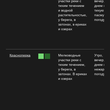
участки реки с
вечер,
тихим течением
днем в
и водной
тихую и
растительностью,
пасмурн
у берега, в
погоду
затонах, в ериках
и озерах
Красноперка
Мелководные
Утро,
участки реки с
вечер,
тихим течением,
днем в
у берега, в
нежаркую
затонах. В ериках
погоду
и озерах