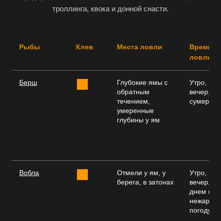
троллинга, квока и донной снасти.
Рыбы
Клев
Места ловли
Время
ловли
Берш
Глубокие ямы с
Утро,
обратным
вечер,
течением,
сумерки
умеренные
глубины у ям
Вобла
Отмели у ям, у
Утро,
берега, в затонах
вечер,
днем в
нежаркую
погоду