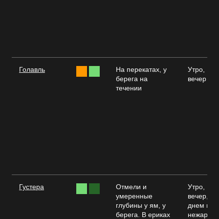
Голавль
На перекатах, у
Утро,
берега на
вечер
течении
Густера
Отмели и
Утро,
умеренные
вечер,
глубины у ям, у
днем в
берега. В ериках
нежаркую