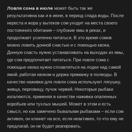
Ловля сома в июле
может быть так же
результативна как и в июне, в период спада воды. После
нереста и жора у вытеков сом уходит на места своего
постоянного обитания – глубокие ямы в реках, и
продолжает усиленно питаться. В это время сомов
можно ловить донной снастью и с помощью квока.
Донную снасть нужно устанавливать на выходах из ямы,
где сом предпочитает питаться. При ловле сома с
помощью квока нужно сплавляться на лодке над самой
ямой, работая квоком и держа приманку в полводы. В
качестве наживки для ловли сома используют лягушку,
живца, перловицу, пучок червей. Некоторые рыбаки
изгаляются, применяя в качестве наживки опаленных
воробьев или тухлых мышей. Может в этом и есть
смысл, но как замечено бывалыми рыбаками – если сом
активен, он клюнет на все, если неактивен, то что ему не
предлагай, он не будет реагировать.