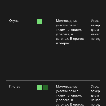
Окунь
Мелководные
Утро,
участки реки с
вечер,
тихим течением,
днем в
у берега, в
нежаркую
затонах. В ериках
погоду
и озерах
Плотва
Мелководные
Утро,
участки реки с
вечер,
тихим течением,
днем в
у берега, в
нежаркую
затонах. В ериках
погоду