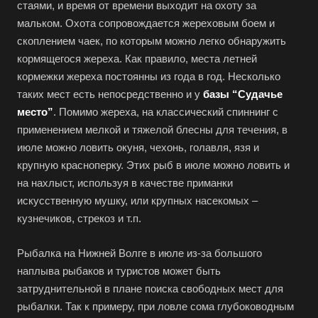
стаями, и время от времени выходит на охоту за
мальком. Охота сопровождается жереховым боем и
скоплением чаек, по которым можно легко обнаружить
кормящегося жереха. Как правило, места летней
кормежки жереха постоянны из года в год. Несколько
таких мест есть непосредственно и у
базы “Судачье
место”
. Помимо жереха, на классический спиннинг с
применением мелкой и тяжелой блесны для течения, в
июле можно ловить окуня, чехонь, голавля, язя и
крупную красноперку. Этих рыб в июле можно ловить и
на нахлыст, используя в качестве приманки
искусственную мушку, или крупных насекомых –
кузнечиков, стрекоз и т.п.
Рыбалка на Нижней Волге в июле из-за большого
наплыва рыбаков и туристов может быть
затруднительной в плане поиска свободных мест для
рыбалки. Так к примеру, при ловле сома глубоководным