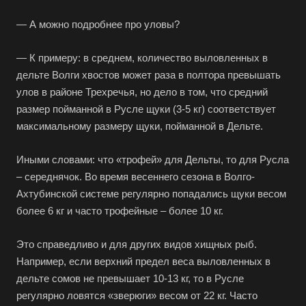
— А можно подробнее про уловы?
— К примеру: в среднем, количество выловленных в
дельте Волги хвостов может раза в полтора превышать
улов в районе Трехречья, но дело в том, что средний
размер пойманной в Русле щуки (3-5 кг) соответствует
максимальному размеру щуки, пойманной в Дельте.
Иными словами: что «трофей» для Дельты, то для Русла
– середнячок. Во время весеннего сезона в Волго-
Ахтубинской системе регулярно попадались щуки весом
более 6 кг и часто трофейные – более 10 кг.
Это справедливо и для других видов хищных рыб.
Например, если верхний предел веса выловленных в
дельте сомов не превышает 10-13 кг, то в Русле
регулярно ловятся «зверюги» весом от 22 кг. Часто