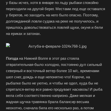
у базы исчез, хотя в январе по льду рыбаки спокойно
переходили на другой берег. Местами лед еще оставался
у берегов, но заходить на него было опасно. Поэтому,
долгожданной ловли судака на реке не получилось, и
пришлось довольствоваться ловлей щуки, окуня и бели
на ериках и затонах.
Погода
на Нижней Волге в этот раз стояла
отвратительная-было холодно, постоянно дул сильный
северный и восточный ветер более 10 м/с, временами
шел снег, дождь и еще непонятно что! Короче, на
рыбалке было не уютно, и чтобы не одел, куда бы не
спрятался-ветер все равно продувает насквозь! И рыба
вела себя соответственно капризно. Даже мелкая и
жадная щучка-травянка брала балансир весьма
неохотно, сначала била его несколько раз, а потом