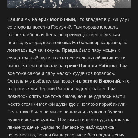
Ездили мы на
ерик Молочный
, что впадает в р. Ашулук
со стороны поселка Гремучий. Там хорошо клевала
разнокалиберная бель, но преимущественно мелкая
плотва, густера, красноперка. На балансир капризно, но
ловилась щучка и окунь. Правда было пару мощных
схода крупной щуки, но это все из-за вялой активности
рыбы. Затем побывали на
ерике Лишняя Работка
. Там
все тоже самое и пару мелких судачков попалось.
Остальную рыбалку мы провели в
затоне Бирючий
, что
напротив ямы Черный Рынок и рядом с базой. Там
ловилось опять все тоже самое, но еще удалось найти
место стоянки мелкой щуки, где и неплохо порыбачили.
Бель тоже была но мы ее не ловили, а упорно бурили
лунки и искали судака. Притом активного судака, так как
явные судачьи удары по балансиру наблюдались
повсеместно, но они были разовые и без продолжения.