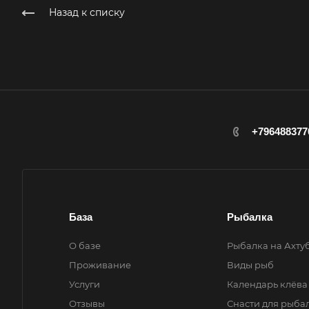
Назад к списку
+796488377
База
Рыбалка
О базе
Рыбалка на Ахту
Проживание
Виды рыб
Услуги
Календарь клёва
Отзывы
Снасти для рыба