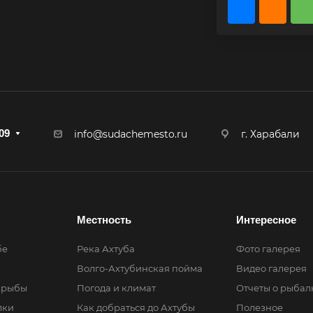
09
г. Харабали
info@sudachemesto.ru
Местность
Интересное
бе
Река Ахтуба
Фото галерея
Волго-Ахтубинская пойма
Видео галерея
 рыбы
Погода и климат
Отчеты о рыбал
лки
Как добраться до Ахтубы
Полезное