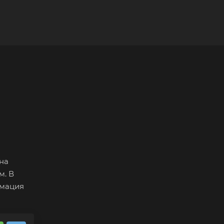
на
м. В
рмация