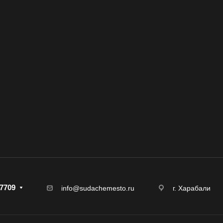
7709
г. Харабали
info@sudachemesto.ru