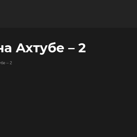
а Ахтубе – 2
бе – 2