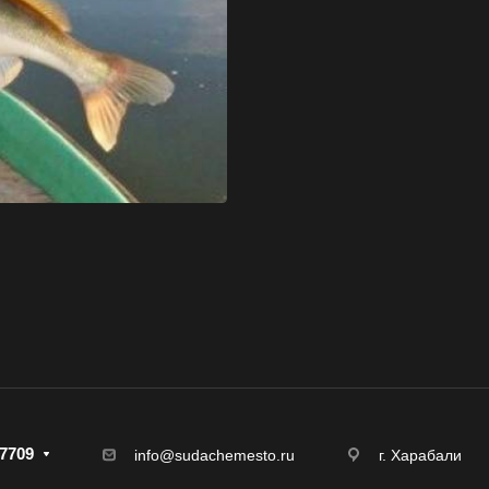
7709
г. Харабали
info@sudachemesto.ru